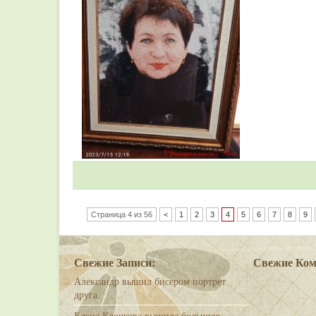
Страница 4 из 56
<
1
2
3
4
5
6
7
8
9
Свежие Записи:
Свежие Ком
Александр вышил бисером портрет
друга.
Елена Клочкова вышила большую