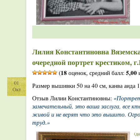
Лилия Константиновна Вяземск
очередной портрет крестиком, г
18
5,00
(
оценок, средний балл:
и
01
Размер вышивки 50 на 40 см, канва аида 1
Окт
«Портрет
Отзыв Лилии Константиновны:
замечательный, это ваша заслуга, все кт
живой и не верят что это вышито. Огро
труд.»
(д