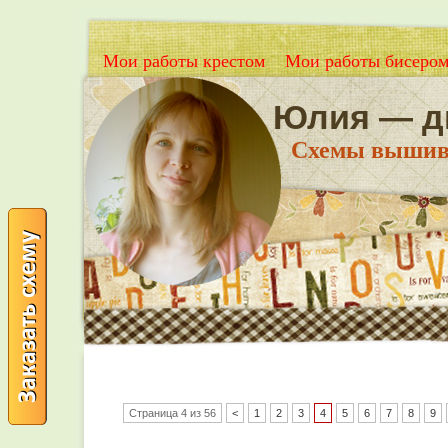
Мои работы крестом
Мои работы бисеро
Юлия — д
Схемы вышивки
Страница 4 из 56
<
1
2
3
4
5
6
7
8
9