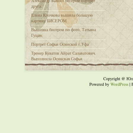
Александр вышил бисером портрет
друга.
Елена Клочкова вышила большую
картину БИСЕРОМ.
Вышивка бисером по фото, Татьяна
Гуцан.
Портрет Софьи Осинской г.Уфа
Тренер Куватов Айрат Салаватович.
Выполнила Осинская Софья.
Copyright @ Юл
Powered by
WordPress
| 