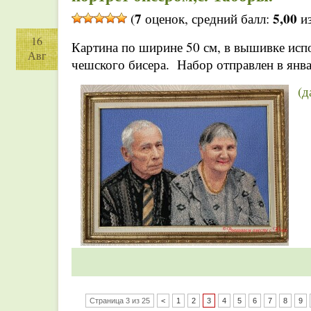
7
5,00
(
оценок, средний балл:
из
16
Картина по ширине 50 см, в вышивке испо
Авг
чешского бисера. Набор отправлен в янва
(д
Страница 3 из 25
<
1
2
3
4
5
6
7
8
9