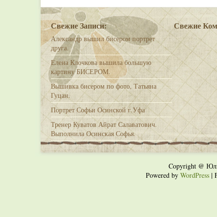
Свежие Записи:
Свежие Ком
Александр вышил бисером портрет
друга.
Елена Клочкова вышила большую
картину БИСЕРОМ.
Вышивка бисером по фото, Татьяна
Гуцан.
Портрет Софьи Осинской г.Уфа
Тренер Куватов Айрат Салаватович.
Выполнила Осинская Софья.
Copyright @ Юл
Powered by
WordPress
| 