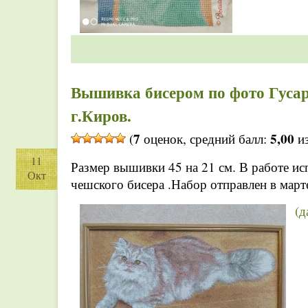
Вышивка бисером по фото Гусар
г.Киров.
7
5,00
(
оценок, средний балл:
из
11
Размер вышивки 45 на 21 см. В работе ис
Окт
чешского бисера .Набор отправлен в март
(д