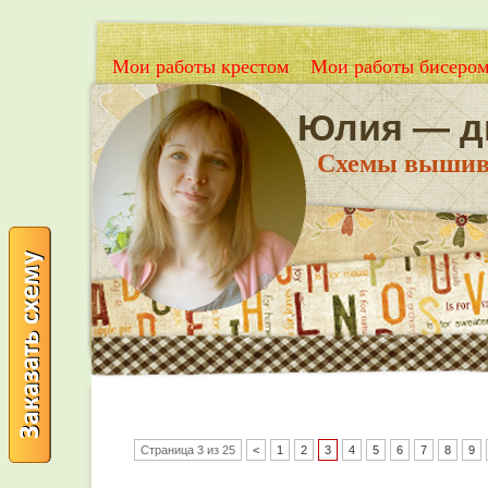
Мои работы крестом
Мои работы бисеро
Юлия — д
Схемы вышивки
Страница 3 из 25
<
1
2
3
4
5
6
7
8
9