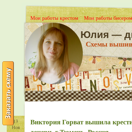
Мои работы крестом
Мои работы бисеро
Юлия — д
Схемы вышивки
Виктория Горват вышила крест
13
Ноя
дочери, г.Тюмень, Россия.