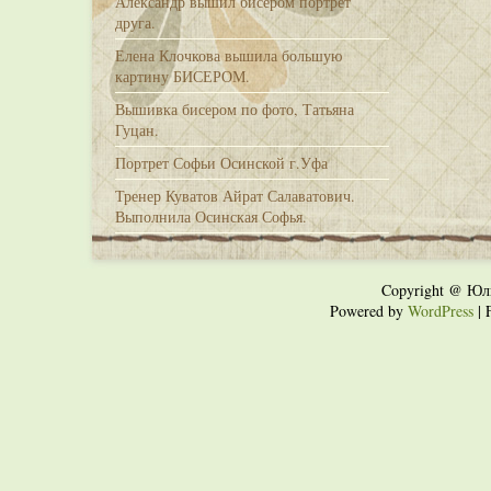
Александр вышил бисером портрет
друга.
Елена Клочкова вышила большую
картину БИСЕРОМ.
Вышивка бисером по фото, Татьяна
Гуцан.
Портрет Софьи Осинской г.Уфа
Тренер Куватов Айрат Салаватович.
Выполнила Осинская Софья.
Copyright @ Юл
Powered by
WordPress
| 