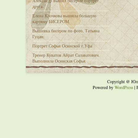
Александр вышил бисером портрет
друга.
Елена Клочкова вышила большую
картину БИСЕРОМ.
Вышивка бисером по фото, Татьяна
Гуцан.
Портрет Софьи Осинской г.Уфа
Тренер Куватов Айрат Салаватович.
Выполнила Осинская Софья.
Copyright @ Юл
Powered by
WordPress
| 