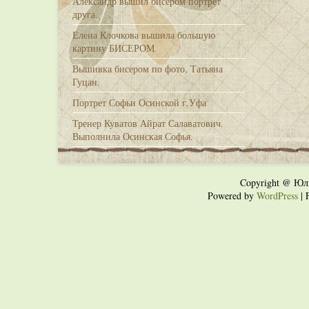
Александр вышил бисером портрет
друга.
Елена Клочкова вышила большую
картину БИСЕРОМ.
Вышивка бисером по фото, Татьяна
Гуцан.
Портрет Софьи Осинской г.Уфа
Тренер Куватов Айрат Салаватович.
Выполнила Осинская Софья.
Copyright @ Юл
Powered by
WordPress
| 