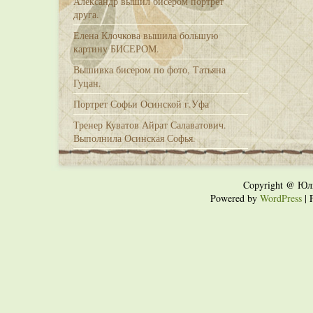
Александр вышил бисером портрет
друга.
Елена Клочкова вышила большую
картину БИСЕРОМ.
Вышивка бисером по фото, Татьяна
Гуцан.
Портрет Софьи Осинской г.Уфа
Тренер Куватов Айрат Салаватович.
Выполнила Осинская Софья.
Copyright @ Юл
Powered by
WordPress
| 